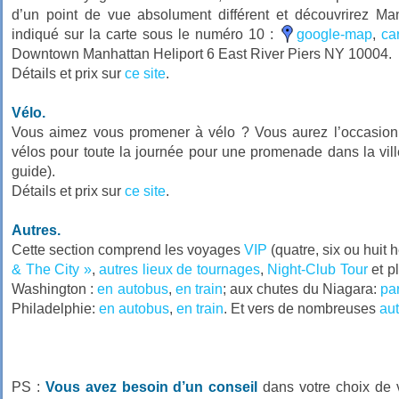
d’un point de vue absolument différent et découvrirez Manh
indiqué sur la carte sous le numéro 10 :
google-map
,
ca
Downtown Manhattan Heliport 6 East River Piers NY 10004.
Détails et prix sur
ce site
.
Vélo.
Vous aimez vous promener à vélo ? Vous aurez l’occasion 
vélos pour toute la journée pour une promenade dans la vil
guide).
Détails et prix sur
ce site
.
Autres.
Cette section comprend les voyages
VIP
(quatre, six ou huit 
& The City »
,
autres lieux de tournages
,
Night-Club Tour
et p
Washington :
en autobus
,
en train
; aux chutes du Niagara:
pa
Philadelphie:
en autobus
,
en train
. Et vers de nombreuses
aut
PS :
Vous avez besoin d’un conseil
dans votre choix de 