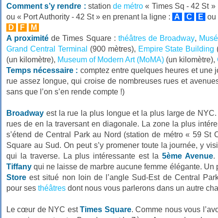
Comment s’y rendre :
station
de métro
« Times Sq - 42 St » ;
ou « Port Authority - 42 St » en prenant la ligne :
A
C
E
ou 
D
F
M
A proximité
de Times Square :
théâtres de Broadway
,
Musé
Grand Central Terminal
(900 mètres),
Empire State Building
(
(un kilomètre),
Museum of Modern Art (MoMA)
(un kilomètre),
Temps nécessaire :
comptez entre quelques heures et une j
rue assez longue, qui croise de nombreuses rues et avenu
sans que l’on s’en rende compte !)
Broadway
est la rue la plus longue et la plus large de NYC. 
rues de en la traversant en diagonale. La zone la plus intér
s’étend de Central Park au Nord (station de métro « 59 St 
Square au Sud. On peut s’y promener toute la journée, y vi
qui la traverse. La plus intéressante est la
5ème Avenue
.
Tiffany
qui ne laisse de marbre aucune femme élégante. Un p
Store
est situé non loin de l’angle Sud-Est de Central Pa
pour ses
théâtres
dont nous vous parlerons dans un autre chap
Le cœur de NYC est
Times Square
. Comme nous vous l’avo