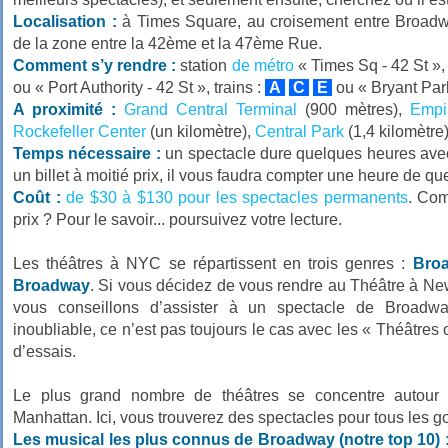
Localisation :
à Times Square, au croisement entre Broad
de la zone entre la 42ème et la 47ème Rue.
Comment s’y rendre :
station
de métro
« Times Sq - 42 St », 
ou « Port Authority - 42 St », trains :
A
C
E
ou « Bryant Park 
A proximité :
Grand Central Terminal
(900 mètres),
Empi
Rockefeller Center
(un kilomètre),
Central Park
(1,4 kilomètre)
Temps nécessaire :
un spectacle dure quelques heures avec 
un billet à moitié prix, il vous faudra compter une heure de qu
Coût :
de $30 à $130 pour les spectacles permanents
. Com
prix ? Pour le savoir... poursuivez votre lecture.
Les théâtres à NYC se répartissent en trois genres :
Bro
Broadway
. Si vous décidez de vous rendre au Théâtre à New
vous conseillons d’assister à un spectacle de Broadwa
inoubliable, ce n’est pas toujours le cas avec les « Théâtres o
d’essais.
Le plus grand nombre de théâtres se concentre autou
Manhattan. Ici, vous trouverez des spectacles pour tous les go
Les musical les plus connus de Broadway (notre top 10) 