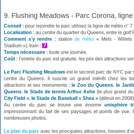
9. Flushing Meadows - Parc Corona, ligne
Conseil :
pour rejoindre le parc utilisez la ligne de métro n° 7 
Localisation :
au centre du quartier du Queens, entre le golf 
Comment s’y rendre :
station
de métro
« Mets - Willets
Stadium »), train :
7
Temps nécessaire :
toute une journée.
Coût :
l’entrée du parc est gratuite, les prix des attractions s
Le Parc Flushing Meadows
est le second parc de NYC par s
centre du Queens. Il suscite un grand intérêt chez les t
attractions et ses monuments :
le Zoo du Queens
,
le Jard
Queens
,
le Stade de tennis Arthur Ashe
(le plus grand d
City Field »
,
le Stade de Baseball « Shea »
(détruit en 2008),
Au centre du parc se trouve une énorme
unisphère tr
impressionnant du fait de ses paysages et points de vue. C’
nombreuses photos.
Le plan du parc
avec les principales attractions, horaires d’ou