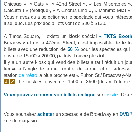
Chicago », « Cats », « 42nd Street », « Les Misérables »,
Calcutta ! » (érotique), « A Chorus Line », « Mamma Mia! »
Vous n’avez qu’à sélectionner le spectacle qui vous intéresse
il se joue. Les prix des billets vont de $30 à $130.
A Times Square, il existe un kiosk spécial
« TKTS Booth
Broadway et de la 47ème Street, c’est impossible de le lo
billets avec une réduction de
50 %
pour les spectacles qui 
ouvre de 15h00 à 20h00, parfois il ouvre plus tôt.
Il y a un autre kiosk qui vend des billets à tarif réduit un jo
trouve à l’angle de la rue Front et de la rue John, l’adresse
station
de métro
la plus proche est « Fulton St / Broadway-Nas
J
Z
. Le kiosk est ouvert de 11h00 à 18h00 (durant l’été m
Vous pouvez réserver vos billets en ligne
sur
ce site
. 10 à
Vous souhaitez
acheter
un spectacle de Broadway en
DVD
site du magasin :