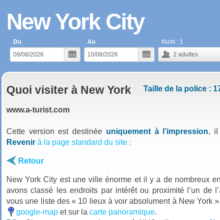
New York City
Du
Au
Nuits :
1
2
adultes
Quoi visiter à New York
Taille de la police : 1
www.a-turist.com
Cette version est destinée
uniquement à l’impression
, i
Revenir
à la page standard du site :
Retour
New York City est une ville énorme et il y a de nombreux en
avons classé les endroits par intérêt ou proximité l’un de l
vous une liste des « 10 lieux à voir absolument à New York ». 
google-map
et sur la
carte panoramique
.