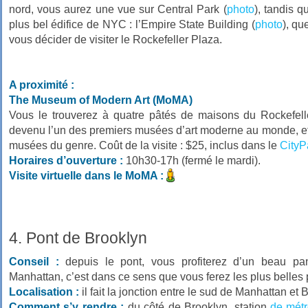
nord, vous aurez une vue sur Central Park (
photo
), tandis 
plus bel édifice de NYC : l’Empire State Building (
photo
), qu
vous décider de visiter le Rockefeller Plaza.
A proximité :
The Museum of Modern Art (MoMA)
Vous le trouverez à quatre pâtés de maisons du Rockefell
devenu l’un des premiers musées d’art moderne au monde, et
musées du genre. Coût de la visite : $25, inclus dans le
CityP
Horaires d’ouverture :
10h30-17h (fermé le mardi).
Visite virtuelle dans le MoMA :
4. Pont de Brooklyn
Conseil :
depuis le pont, vous profiterez d’un beau pa
Manhattan, c’est dans ce sens que vous ferez les plus belles 
Localisation :
il fait la jonction entre le sud de Manhattan et 
Comment s’y rendre :
du côté de Brooklyn, station
de mét