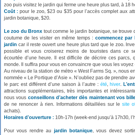
zoo puis visitez le jardin qui ferme une heure plus tard, à 18 
Coût :
pour le zoo, $23 ou $35 pour l’accès complet aux att
jardin botanique, $20.
Le zoo du Bronx
tout comme le jardin botanique, se trouve d
coutume de les visiter en même temps :
commencez par l
jardin
car il reste ouvert une heure plus tard que le zoo. Inver
possible et vous croiserez moins de touristes dans ce se
écourtée d’une heure. Il est difficile de décrire ces parcs,
monde. Il suffira pour vous en convaincre que vous les voyez
Au niveau de la station de métro « West Farms Sq. », nous en
nommée « Le Portique d’Asie ». N’oubliez pas de prendre avec
le parc est différent d’une saison à l’autre :
été
,
hiver
.
L’ent
attractions supplémentaires, très importantes et intéressante
nous vous
conseillons d’acheter dès maintenant vos bill
de ne renoncer à rien. Informations détaillées sur le
site of
achats).
Horaires d’ouverture :
10h-17h (week-end jusqu’à 17h30, l’h
Pour vous rendre au
jardin botanique
, vous devez sorti