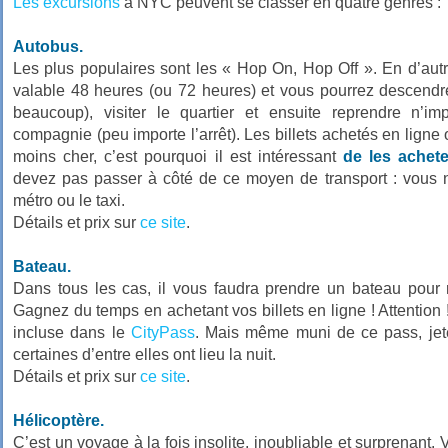
Les excursions
à NYC peuvent se classer en quatre genres :
Autobus.
Les plus populaires sont les « Hop On, Hop Off ». En d’autr
valable 48 heures (ou 72 heures) et vous pourrez descendre 
beaucoup), visiter le quartier et ensuite reprendre n’i
compagnie (peu importe l’arrêt). Les billets achetés en ligne 
moins cher, c’est pourquoi il est intéressant
de les achet
devez pas passer à côté de ce moyen de transport : vous 
métro ou le taxi.
Détails et prix sur
ce site
.
Bateau.
Dans tous les cas, il vous faudra prendre un bateau pour r
Gagnez du temps en achetant vos billets en ligne ! Attention
incluse dans le
CityPass
. Mais même muni de ce pass, jet
certaines d’entre elles ont lieu la nuit.
Détails et prix sur
ce site
.
Hélicoptère.
C’est un voyage à la fois insolite, inoubliable et surprenant. 