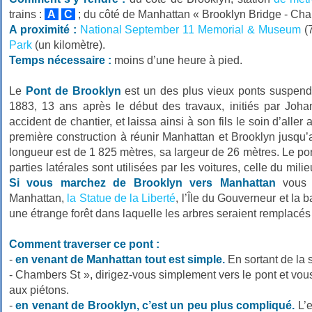
trains :
A
C
; du côté de Manhattan « Brooklyn Bridge - Ch
A proximité :
National September 11 Memorial & Museum
(7
Park
(un kilomètre).
Temps nécessaire :
moins d’une heure à pied.
Le
Pont de Brooklyn
est un des plus vieux ponts suspendu
1883, 13 ans après le début des travaux, initiés par Joha
accident de chantier, et laissa ainsi à son fils le soin d’aller 
première construction à réunir Manhattan et Brooklyn jusqu’a
longueur est de 1 825 mètres, sa largeur de 26 mètres. Le pont
parties latérales sont utilisées par les voitures, celle du mil
Si vous marchez de Brooklyn vers Manhattan
vous 
Manhattan,
la Statue de la Liberté
, l’Île du Gouverneur et la
une étrange forêt dans laquelle les arbres seraient remplacés p
Comment traverser ce pont :
-
en venant de Manhattan tout est simple.
En sortant de la 
- Chambers St », dirigez-vous simplement vers le pont et vou
aux piétons.
-
en venant de Brooklyn, c’est un peu plus compliqué.
L’e