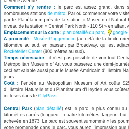
la 8ème Avenue.
Comment s’y rendre :
le parc est assez grand, dans s
nombreuses stations
de métro
. Par où commencer votre visite
par le Planétarium près de la station « Museum of Natural H
niveau de la station « Central Park North - 110 St » en allant v
Emplacement sur la carte :
plan détaillé du parc
,
google
A proximité :
Musée Guggenheim
(au delà de la limite orie
kilomètre au sud, en passant par Broadway, qui est adjace
Rockefeller Center
(800 mètres au sud).
Temps nécessaire :
il n’est pas possible de voir tout Cent
Metropolitan Museum of Art vous passerez une demi-journé
ceci est valable aussi pour le Musée Américain d’Histoire Na
jours.
Coût :
l’entrée au Metropolitan Museum of Art coûte $2
d’Histoire Naturelle et du Planétarium d’Heyden vous coûter
incluses dans le
CityPass
.
Central Park
(
plan détaillé
) est le parc le plus connu au
kilomètres carrés (longueur : quatre kilomètres, largeur : huit
achevée en 1873. Le parc est souvent surnommé « les poum
votre promenade dans le parc, vous aurez l’impression que le