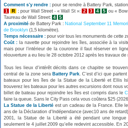
Comment s’y rendre :
pour se rendre à Battery Park, statio
1
R
; pour Wall Street - « Wall St »:
2
3
4
5
ou « Bowl
Taureau de Wall Street:
4
5
A proximité
de Battery Park :
National September 11 Memor
de Brooklyn
(1,5 kilomètre).
Temps nécessaire :
pour voir tous les monuments de cette z
Coût :
la navette pour rejoindre les îles, associée à la visi
mais pour l'intérieur de la couronne il faut réserver en lig
réouverture a eu lieu le 28 octobre 2012 après les travaux de 
Tous les lieux d’intérêt décrits dans ce chapitre se trouv
central de la zone sera
Battery Park
. C’est d’ici que parten
bateaux pour les îles de la Statue de la Liberté et Ellis I
trouverez les bateaux pour les autres excursions dont nous 
billet de bateau pour rejoindre les îles est compris dans le
C
faire la queue. Sans le City Pass cela vous coûtera $25 (2026
La Statue de la Liberté
est un cadeau de la France. Elle le
ans de la Déclaration d’Indépendance (avec10 ans de retard).
2001, la Statue de la Liberté a été pendant une longue 
seulement le 4 juillet 2009 qu’elle redevint accessible. En 