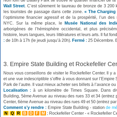
Non loin de Battery Park se trouve le quartier financier de la v
Wall Street
. C’est sûrement le taureau de bronze de 3 200 
les touristes de passage dans cette zone.
« The Charging 
l’optimisme financier agressif et de la prospérité, l’un de
NYC. Sur la même place, le
Musée National des Ind
arborigènes de l’hémisphère occidental, et plus précisém
histoire, leurs langues, leurs littératures et leurs arts. Il fut f
:
de 10h à 17h (le jeudi jusqu’à 20h).
Fermé :
25 Décembre. En
3. Empire State Building et Rockefeller Ce
Nous vous conseillons de visiter le Rockefeller Center. Il y a
et une vue indescriptible s’offre à vous donnant sur l’Empire 
Park de l’autre. Il vaut mieux acheter ses billets à l’avance o
Localisation :
à un kilomètre de Times Square. Dans dive
Building, 5ème Avenue au niveau des rues 33 et 34 (entrez 
Center, 6ème Avenue au niveau des rues 49 et 50 (entrez par 
Comment s’y rendre :
Empire State Building - station
de mé
N
Q
R
B
D
F
M
; Rockefeller Center - « Rockefeller C