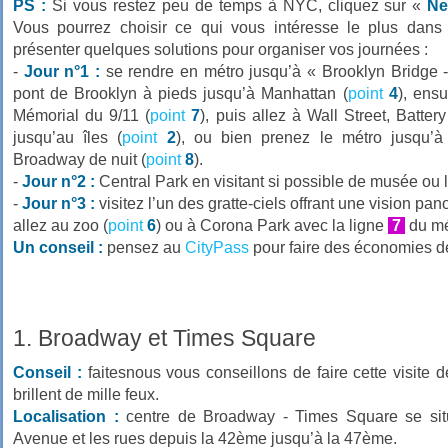
PS :
Si vous restez peu de temps à NYC, cliquez sur «
Ne
Vous pourrez choisir ce qui vous intéresse le plus dans
présenter quelques solutions pour organiser vos journées :
-
Jour n°1 :
se rendre en métro jusqu’à « Brooklyn Bridge - 
pont de Brooklyn à pieds jusqu’à Manhattan (
point
4
), ens
Mémorial du 9/11 (
point
7
), puis allez à Wall Street, Batte
jusqu’au îles (
point
2
), ou bien prenez le métro jusqu’
Broadway de nuit (
point
8
).
-
Jour n°2 :
Central Park en visitant si possible de musée ou 
-
Jour n°3 :
visitez l’un des gratte-ciels offrant une vision pan
allez au zoo (
point
6
) ou à Corona Park avec la ligne
7
du mé
Un conseil :
pensez au
CityPass
pour faire des économies de
1. Broadway et Times Square
Conseil :
faitesnous vous conseillons de faire cette visite de
brillent de mille feux.
Localisation :
centre de Broadway - Times Square se sit
Avenue et les rues depuis la 42ème jusqu’à la 47ème.