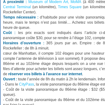
A proximité :
Museum of Modern Art, MoMA
(à 400 mètre
Central Terminal
(un kilomètre),
Times Square
(un kilomètr
Rockefeller Center).
Temps nécessaire :
d’habitude pour une visite panoramique
heure, mais le temps n’est pas limité… Achetez vos billets
heure de queue.
Coût :
les prix exacts sont indiqués dans l’article ci-d
panoramique coûte $30, pour se rendre à l’étage 102, compt
Horaires d’ouverture :
365 jours par an. Empire : de 8
Rockefeller : de 8h à minuit.
cœur de Manhattan, il compte 102 étages pour une hauteur
compte l’antenne de télévision à son sommet). Il propose d
86ème et au 102ème étage depuis lesquels on a une vue f
files d’attente pour acheter les billets sont assez longues, c
de
réserver vos billets à l’avance sur internet
.
Ouvert :
toute l’année de 8h du matin à 2h le lendemain. Infor
- Dans le
CityPass
, la visite panoramique du 86ème étage est
- Coût de la visite panoramique du 86ème étage : $32 ($55
queue).
- Coût de la visite panoramique du 86ème et du 102ème éta
pas faire la queue).