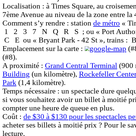
Localisation :
à Times Square, au croisemen
7ème Avenue au niveau de la zone entre la
Comment s’y rendre :
station
de métro
« Tim
1
2
3
7
N
Q
R
S
; ou « Port Author
C
E
ou « Bryant Park - 42 St », trains :
Emplacement sur la carte :
google-map
(#
(#8).
A proximité :
Grand Central Terminal
(900 
Building
(un kilomètre),
Rockefeller Cente
Park
(1,4 kilomètre).
Temps nécessaire :
un spectacle dure quelqu
si vous souhaitez avoir un billet à moitié pr
compter une heure de queue en plus.
Coût :
de $30 à $130 pour les spectacles p
acheter ses billets à moitié prix ? Pour le sa
lecture.