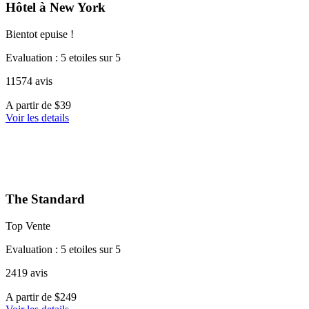
Hôtel à New York
Bientot epuise !
Evaluation : 5 etoiles sur 5
11574 avis
A
A partir de
$39
partir
Voir les details
de
39 €
The Standard
Top Vente
Evaluation : 5 etoiles sur 5
2419 avis
A
A partir de
$249
partir