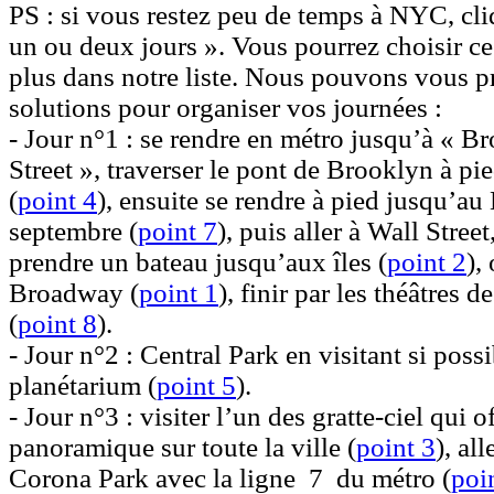
PS :
si vous restez peu de temps à NYC, cli
un ou deux jours
». Vous pourrez choisir ce
plus dans notre liste. Nous pouvons vous p
solutions pour organiser vos journées :
-
Jour n°1 :
se rendre en métro jusqu’à « B
Street », traverser le pont de Brooklyn à p
(
point
4
), ensuite se rendre à pied jusqu’a
septembre (
point
7
), puis aller à Wall Street
prendre un bateau jusqu’aux îles (
point
2
),
Broadway (
point
1
), finir par les théâtres
(
point
8
).
-
Jour n°2 :
Central Park en visitant si poss
planétarium (
point
5
).
-
Jour n°3 :
visiter l’un des gratte-ciel qui o
panoramique sur toute la ville (
point
3
), al
Corona Park avec la ligne
7
du métro (
poi