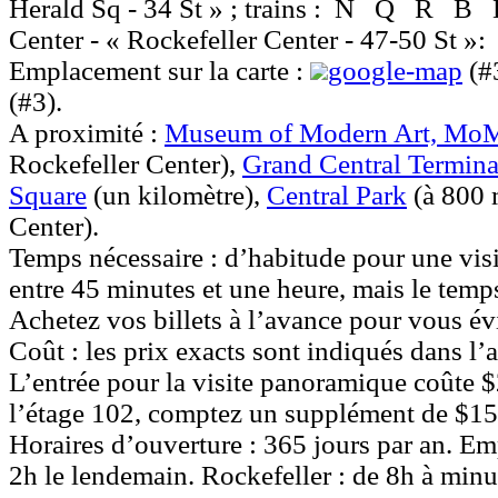
Herald Sq - 34 St » ; trains :
N
Q
R
B
Center - « Rockefeller Center - 47-50 St »:
Emplacement sur la carte :
google-map
(#
(#3).
A proximité :
Museum of Modern Art, Mo
Rockefeller Center),
Grand Central Termina
Square
(un kilomètre),
Central Park
(à 800 
Center).
Temps nécessaire :
d’habitude pour une visi
entre 45 minutes et une heure, mais le temp
Achetez vos billets à l’avance pour vous év
Coût :
les prix exacts sont indiqués dans l’a
L’entrée pour la visite panoramique coûte $
l’étage 102, comptez un supplément de $15
Horaires d’ouverture :
365 jours par an. Emp
2h le lendemain. Rockefeller : de 8h à minui