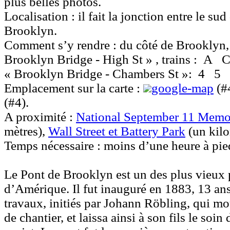
plus belles photos.
Localisation :
il fait la jonction entre le su
Brooklyn.
Comment s’y rendre :
du côté de Brooklyn,
Brooklyn Bridge - High St » , trains :
A
« Brooklyn Bridge - Chambers St »:
4
5
Emplacement sur la carte :
google-map
(#
(#4).
A proximité :
National September 11 Mem
mètres),
Wall Street et Battery Park
(un kilo
Temps nécessaire :
moins d’une heure à pie
Le
Pont de Brooklyn
est un des plus vieux
d’Amérique. Il fut inauguré en 1883, 13 ans
travaux, initiés par Johann Röbling, qui mo
de chantier, et laissa ainsi à son fils le soin