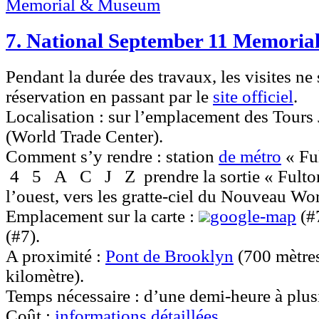
7. National September 11 Memori
Pendant la durée des travaux, les visites ne
réservation en passant par le
site officiel
.
Localisation :
sur l’emplacement des Tours 
(World Trade Center).
Comment s’y rendre :
station
de métro
« Ful
4
5
A
C
J
Z
prendre la sortie « Fulton
l’ouest, vers les gratte-ciel du Nouveau Wo
Emplacement sur la carte :
google-map
(#
(#7).
A proximité :
Pont de Brooklyn
(700 mètre
kilomètre).
Temps nécessaire :
d’une demi-heure à plusi
Coût :
informations détaillées
.