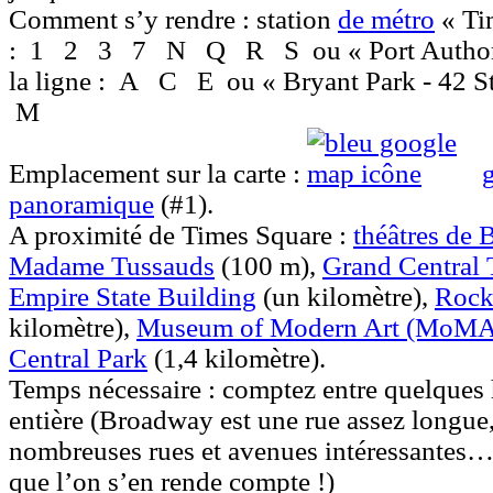
Comment s’y rendre :
station
de métro
« Tim
:
1
2
3
7
N
Q
R
S
ou « Port Author
la ligne :
A
C
E
ou « Bryant Park - 42 St
M
Emplacement sur la carte :
panoramique
(#1).
A proximité
de Times Square :
théâtres de
Madame Tussauds
(100 m),
Grand Central 
Empire State Building
(un kilomètre),
Rocke
kilomètre),
Museum of Modern Art (MoMA
Central Park
(1,4 kilomètre).
Temps nécessaire :
comptez entre quelques 
entière (Broadway est une rue assez longue,
nombreuses rues et avenues intéressantes…
que l’on s’en rende compte !)