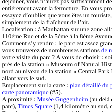
déjeuner, vous n’aurez pas suffisamment de 
entièrement avant la fermeture. En vous pr
essayez d’oublier que vous êtes un touriste, 
simplement de la fraîcheur de l’air.
Localisation :
à Manhattan sur une zone alla
110ème Rue et de la 5ème à la 8ème Avenu
Comment s’y rendre :
le parc est assez gran
vous trouverez de nombreuses stations
de 
votre visite du parc ? A vous de choisir : so
près de la station « Museum of Natural Histo
nord au niveau de la station « Central Park 
allant vers le sud.
Emplacement sur la carte :
plan détaillé du 
carte panoramique
(#5).
A proximité :
Musée Guggenheim
(au delà 
parc),
Times Square
(1,4 kilomètre au sud, 