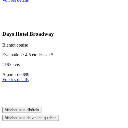
Voir les details
de
110 €
Days Hotel Broadway
Bientot epuise !
Evaluation : 4.5 etoiles sur 5
5193 avis
A
A partir de
$99
partir
Voir les details
de
179 €
Afficher plus d'hôtels
Afficher plus de visites guidées