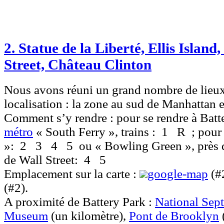
2. Statue de la Liberté, Ellis Island
Street, Château Clinton
Nous avons réuni un grand nombre de lieux 
localisation : la zone au sud de Manhattan et
Comment s’y rendre :
pour se rendre à Batt
métro
« South Ferry », trains :
1
R
; pour 
»:
2
3
4
5
ou « Bowling Green », près d
de Wall Street:
4
5
Emplacement sur la carte :
google-map
(#
(#2).
A proximité
de Battery Park :
National Sep
Museum
(un kilomètre),
Pont de Brooklyn