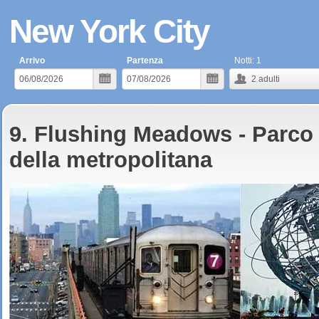
New York City
Arrivo
Partenza
Notti:
1
2
adulti
9. Flushing Meadows - Parco 
della metropolitana