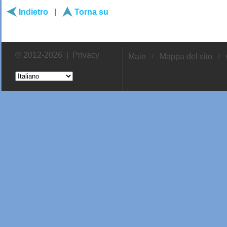
Indietro
|
Torna su
© 2012-2026 |
Privacy
Main
Mappa del sito