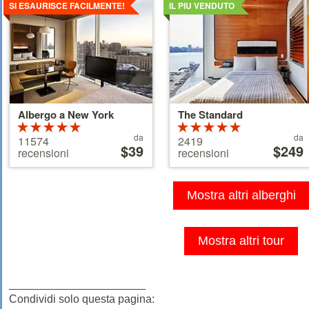
SI ESAURISCE FACILMENTE!
IL PIU VENDUTO
Albergo a New York
The Standard
Valutazione:
Valutazione:
Prezzo
Prezzo
5 su 5 stelle
da
5 su 5 stelle
da
11574
2419
a
$39
a
$249
recensioni
recensioni
partire
partire
da
da
39 €
110 €
Mostra altri alberghi
Mostra altri tour
______________________
Condividi solo questa pagina: