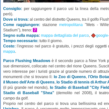
Consiglio:
per raggiungere il parco usi la linea della met
però).
Dove si trova:
al centro del distretto Queens, tra il golfo Flu
Come raggiungere:
stazione
metropolitana
"Mets - Wille
Stadium"), treno:
7
Segno sulla mappa:
mappa dettagliata del parco
,
google
Tempo necessario:
tutto il giorno.
Costo:
l'ingresso nel parco è gratuito, i prezzi degli oggetti 
mappa
.
Parco Flushing Meadows
è il secondo parco a New York p
sue dimensioni, collocato nel centro del rione Queens. Susci
vero interesse per i turisti grazie al grande numero di attrazi
monumenti che si trovano lì:
lo Zoo di Queens
,
l’Orto Bota
il Museo dell’Arte di Queens
,
lo Stadio di tennis di Arthur
(il più grande nel mondo),
lo Stadio di Baseball "City Fiel
Stadio di Baseball "Shea"
(demolito nel 2008), il teatro
campo da golf.
Proprio nel centro del parco si trova una bellissima ed e
Unisfera
. Il parco è veramente molto impressionante con i