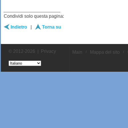
______________________
Condividi solo questa pagina:
Indietro
|
Torna su
© 2012-2026 |
Privacy
Main
Mappa del sito