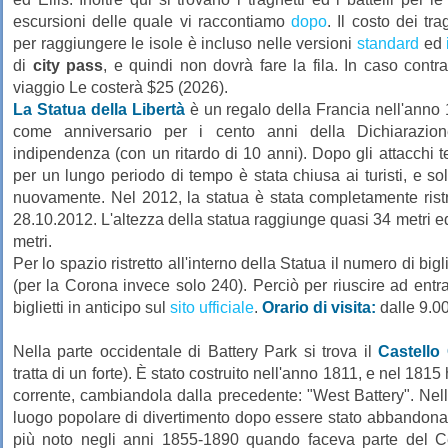
escursioni delle quale vi raccontiamo
dopo
. Il costo dei tra
per raggiungere le isole è incluso nelle versioni
standard
ed
di
city pass
, e quindi non dovrà fare la fila. In caso contrar
viaggio Le costerà $25 (2026).
La Statua della Libertà
è un regalo della Francia nell'anno
come anniversario per i cento anni della Dichiarazio
indipendenza (con un ritardo di 10 anni). Dopo gli attacchi te
per un lungo periodo di tempo è stata chiusa ai turisti, e sol
nuovamente. Nel 2012, la statua è stata completamente ristru
28.10.2012. L'altezza della statua raggiunge quasi 34 metri ed
metri.
Per lo spazio ristretto all'interno della Statua il numero di bigl
(per la Corona invece solo 240). Perciò per riuscire ad entr
biglietti in anticipo sul
sito ufficiale
.
Orario di visita:
dalle 9.00
Nella parte occidentale di Battery Park si trova il
Castello 
tratta di un forte). È stato costruito nell'anno 1811, e nel 18
corrente, cambiandola dalla precedente: "West Battery". Nell
luogo popolare di divertimento dopo essere stato abbandonato d
più noto negli anni 1855-1890 quando faceva parte del C