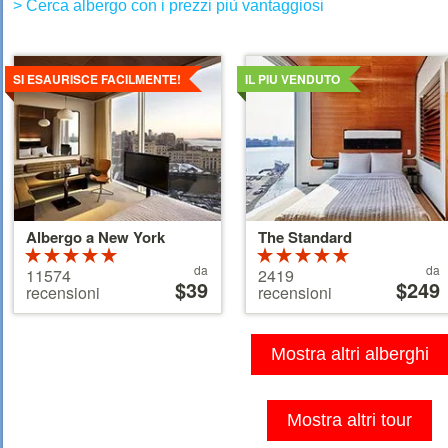
> Cerca albergo con i prezzi più vantaggiosi
Dettagli
Dettagli
SI ESAURISCE FACILMENTE!
IL PIU VENDUTO
Albergo a New York
The Standard
Valutazione:
Valutazione:
Prezzo
Prezzo
5 su 5 stelle
da
5 su 5 stelle
da
11574
2419
a
$39
a
$249
recensioni
recensioni
partire
partire
da
da
39 €
110 €
Mostra altri alberghi
Mostra altri tour