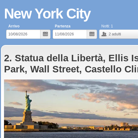
New York City
Arrivo
Partenza
Notti:
1
2
adulti
2. Statua della Libertà, Ellis 
Park, Wall Street, Castello Cl