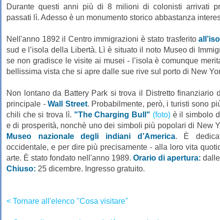
Durante questi anni più di 8 milioni di colonisti arrivati
passati lì. Adesso è un monumento storico abbastanza interess
Nell'anno 1892 il Centro immigrazioni è stato trasferito
all’iso
sud e l’isola della Libertà. Lì è situato il noto Museo di Immi
se non gradisce le visite ai musei - l’isola è comunque merit
bellissima vista che si apre dalle sue rive sul porto di New Yor
Non lontano da Battery Park si trova il Distretto finanziario d
principale -
Wall Street
. Probabilmente, però, i turisti sono pi
chili che si trova lì.
"The Charging Bull"
(foto)
è il simbolo d
e di prosperità, nonchè uno dei simboli più popolari di New Yo
Museo nazionale degli indiani d’America
. È dedicat
occidentale, e per dire più precisamente - alla loro vita quotid
arte. È stato fondato nell'anno 1989.
Orario di apertura:
dalle 
Chiuso:
25 dicembre. Ingresso gratuito.
< Tornare all'elenco "Cosa visitare"