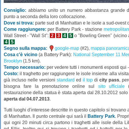
Consiglio:
abbiamo unito un numero abbastanza grande di l
punto a seconda della loro collocazione.
Dove si trova:
parte sud di Manhattan e le isole a sud-ovest d
Come raggiungere:
per Battery Park - stazione
metropolita
Wall Street - "Wall St":
2
3
4
5
o "Bowling Green" (vicino al
4
5
Segno sulla mappa:
google-map
(#2),
mappa panoramic
Cosa c'è vicino
(a Battery Park):
National September 11 Me
Brooklyn
(1.5 km).
Tempo necessario:
per vedere tutti i monumenti esposti qui -
Costo:
il traghetto per raggiungere le isole insieme alla visit
già incluso nelle versioni
standard
ed
il top
di
city pass
, pe
bisogna fare la prenotazione online sul
sito ufficiale
(
restaurazione della statua è stata aperta dal 28.10.2012 solo
aperta dal 04.07.2013
.
Tutti luoghi d'interesse descritte in questo capitolo si trovano 
di Manhattan. Il punto centrale qui sarà il
Battery Park
. Propr
qui ogni 20 minuti circa partono i traghetti alle isole della Li
ed Ellis. Inoltre qui si trovano i traghetti ed i battelli per le