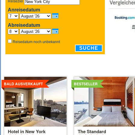
Reiseziel
Anreisedatum
Abreisedatum
Reisedatum noch unbekannt
SUCHE
Details
Details
ansehen
ansehen
BALD AUSVERKAUFT
BESTSELLER
Hotel in New York
The Standard