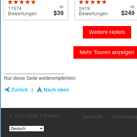
Bewertung:
Bewertung:
Preis
Preis
5 von 5
ab
5 von 5
ab
11574
2419
ab
$39
ab
$249
Sternen
Sternen
Bewertungen
Bewertungen
39 €
110 €
Weitere Hotels
Mehr Touren anzeigen
______________________
Nur diese Seite weiterempfehlen:
Zurück
|
Nach oben
© 2012-2026 |
Privacy
Startseite
Seitennavig