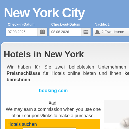
New York City
Check-in-Datum
Check-out-Datum
Nächte:
1
2
Erwachsene
Hotels in New York
Wir haben für Sie zwei beliebtesten Unternehmen
Preisnachlässe
für Hotels online bieten und Ihnen
k
berechnen
.
booking com
#ad:
We may earn a commission when you use one
of our coupons/links to make a purchase.
Hotels suchen