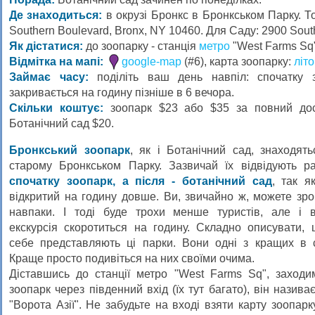
Де знаходиться:
в окрузі Бронкс в Бронкськом Парку. Т
Southern Boulevard, Bronx, NY 10460. Для Саду: 2900 Sout
Як дістатися:
до зоопарку - станція
метро
"West Farms Sq"
Відмітка на мапі:
google-map
(#6), карта зоопарку:
літ
Займає часу:
поділіть ваш день навпіл: спочатку з
закривається на годину пізніше в 6 вечора.
Скільки коштує:
зоопарк $23 або $35 за повний дост
Ботанічний сад $20.
Бронкський зоопарк
, як і Ботанічний сад, знаходят
старому Бронкськом Парку. Зазвичай їх відвідують ра
спочатку зоопарк, а після - ботанічний сад
, так я
відкритий на годину довше. Ви, звичайно ж, можете зр
навпаки. І тоді буде трохи менше туристів, але і 
екскурсія скоротиться на годину. Складно описувати, 
себе представляють ці парки. Вони одні з кращих в св
Краще просто подивіться на них своїми очима.
Діставшись до станції метро "West Farms Sq", заходи
зоопарк через південний вхід (їх тут багато), він назива
"Ворота Азії". Не забудьте на вході взяти карту зоопарку