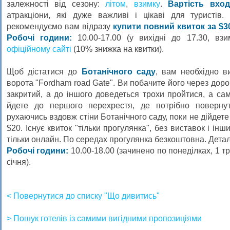
залежності від сезону:
літом
,
взимку
.
Вартість вход
атракціони, які дуже важливі і цікаві для туристів.
рекомендуємо вам відразу
купити повний квиток за $3
Робочі години:
10.00-17.00 (у вихідні до 17.30, взи
офіційному сайті
(10% знижка на квитки).
Щоб дістатися до
Ботанічного саду
, вам необхідно ви
ворота "Fordham road Gate". Ви побачите його через дорогу
закритий, а до іншого доведеться трохи пройтися, а сам
йдете до першого перехрестя, де потрібно повернут
рухаючись вздовж стіни Ботанічного саду, поки не дійдете
$20. Існує квиток "тільки прогулянка", без виставок і ін
тільки онлайн. По середах прогулянка безкоштовна. Дета
Робочі години:
10.00-18.00 (зачинено по понеділках, 1 т
січня).
< Повернутися до списку "Що дивитись"
> Пошук готелів із самими вигідними пропозиціями