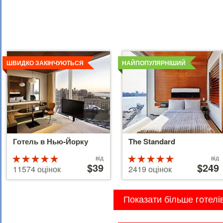
Детальніше
Детальніше
ШВИДКО ЗАКІНЧУЮТЬСЯ
НАЙПОПУЛЯРНІШИЙ
Готель в Нью-Йорку
The Standard
Ціни
Ціни
Рейтинг
від
Рейтинг
від
від
$39
від
$249
5 з 5
5 з 5
11574 оцінок
2419 оцінок
39 €
110 €
Показати більше готелі